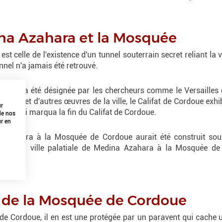
ina Azahara et la Mosquée
t celle de l'existence d'un tunnel souterrain secret reliant la
nel n'a jamais été retrouvé.
oue, a été désignée par les chercheurs comme le Versailles du
squée et d'autres œuvres de la ville, le Califat de Cordoue exhib
ur
ivile qui marqua la fin du Califat de Cordoue.
 de nos
ur en
na Azahara à la Mosquée de Cordoue aurait été construit sou
nt de la ville palatiale de Medina Azahara à la Mosquée de
er de la Mosquée de Cordoue
de Cordoue, il en est une protégée par un paravent qui cache 