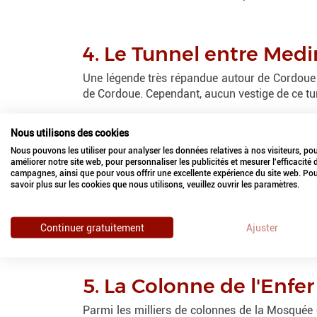
4. Le Tunnel entre Med
Une légende très répandue autour de Cordoue es
de Cordoue. Cependant, aucun vestige de ce tun
Medina Azahara, située à environ 8 km de Cord
Nous utilisons des cookies
symbole du Calife, grâce à laquelle, avec la Mo
Nous pouvons les utiliser pour analyser les données relatives à nos visiteurs, po
100 ans après sa fondation, lors d'une guerre c
améliorer notre site web, pour personnaliser les publicités et mesurer l'efficacité
campagnes, ainsi que pour vous offrir une excellente expérience du site web. Po
savoir plus sur les cookies que nous utilisons, veuillez ouvrir les paramètres.
Selon la légende, le tunnel qui reliait Medi
permettait au Calife de se rendre directeme
quotidiennes.
Continuer gratuitement
Ajuster
5. La Colonne de l'Enf
Parmi les milliers de colonnes de la Mosquée 