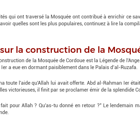
ités qui ont traversé la Mosquée ont contribué à enrichir ce savo
voir quelles sont les plus populaires, continuez à lire la comp
 sur la construction de la Mosqu
onstruction de la Mosquée de Cordoue est la Légende de l'Ange. S
 Ier a eue en dormant paisiblement dans le Palais d’al-Ruzafa.
ha toute l'aide qu'Allah lui avait offerte. Abd al-Rahman Ier étai
es victorieuses, il finit par se proclamer émir de la splendide 
fait pour Allah ? Qu'as-tu donné en retour ?" Le lendemain mati
nde.