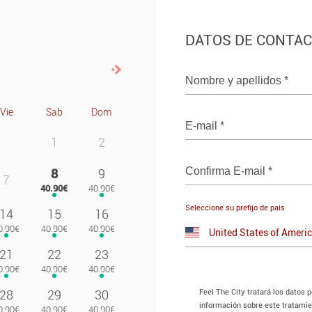
DATOS DE CONTA
Siguiente>
Nombre y apellidos
*
Vie
Sab
Dom
E-mail
*
1
2
Confirma E-mail
*
8
9
7
Seleccione su prefijo de pais
14
15
16
21
22
23
Feel The City tratará los datos 
28
29
30
información sobre este tratami