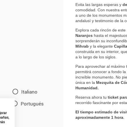
Evita las largas esperas y
de
comodidad. Con nuestra entr
a uno de los monumentos má
andalusí y testimonio de la 
Explora cada rincón de este 
Naranjos
hasta el majestuos
sorprenderán su inconfundib
Mihrab
y la elegante
Capill
construida en su interior, qu
a lo largo de los siglos.
Para aprovechar al máximo tu
permitirá conocer a fondo la h
increíble monumento. No pier
única en la
Mezquita de Có
Humanidad.
Italiano
Reserva ahora tu
ticket pa
recorrido fascinante por est
Portugués
El tiempo estimado de visi
jorar
aproximadamente 1 hora
.
mpañas,
 más