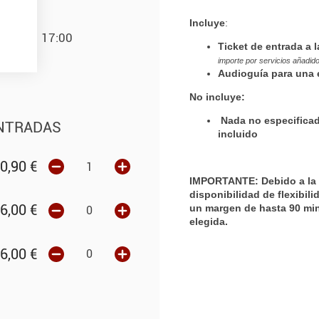
Incluye
:
17:00
Ticket de entrada a
importe por servicios añadido
Audioguía
para una 
No incluye:
Nada no especificado
ENTRADAS
incluido
0,90
€
IMPORTANTE
: Debido a l
disponibilidad de flexibil
un margen de hasta 90 min
6,00
€
elegida.
6,00
€