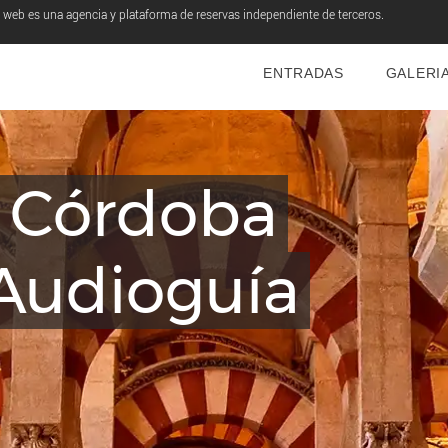
o web es una agencia y plataforma de reservas independiente de terceros.
ENTRADAS
GALERI
 Córdoba
 Audioguía