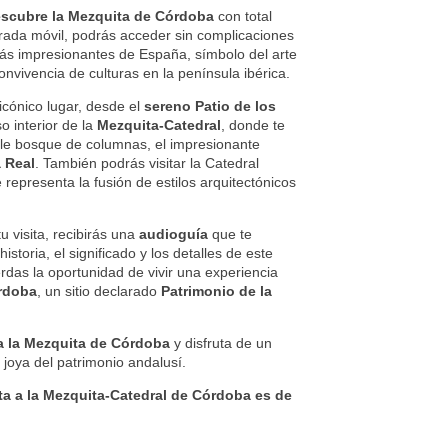
scubre la Mezquita de Córdoba
con total
ada móvil, podrás acceder sin complicaciones
s impresionantes de España, símbolo del arte
convivencia de culturas en la península ibérica.
icónico lugar, desde el
sereno Patio de los
o interior de la
Mezquita-Catedral
, donde te
le bosque de columnas, el impresionante
a Real
. También podrás visitar la Catedral
e representa la fusión de estilos arquitectónicos
 visita, recibirás una
audioguía
que te
istoria, el significado y los detalles de este
das la oportunidad de vivir una experiencia
rdoba
, un sitio declarado
Patrimonio de la
ra la Mezquita de Córdoba
y disfruta de un
a joya del patrimonio andalusí.
ta a la Mezquita-Catedral de Córdoba es de