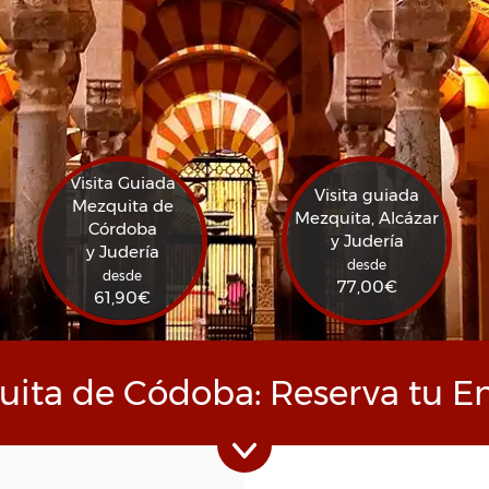
Visita Guiada
Visita guiada
Mezquita de
Mezquita, Alcázar
Córdoba
y Judería
y Judería
desde
desde
77,00
€
61,90
€
ita de Códoba: Reserva tu E