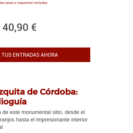
las tasas e impuestos incluidos.
40,90
€
 TUS ENTRADAS AHORA
zquita de Córdoba:
dioguía
n de este monumental sitio, desde el
ranjos hasta el impresionante interior
al